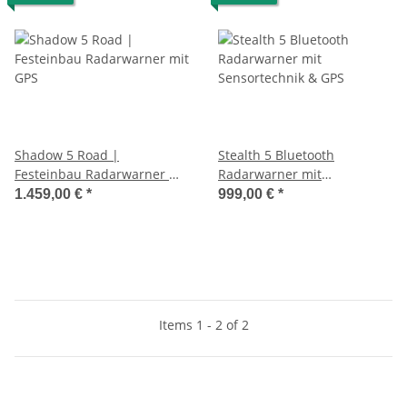
Shadow 5 Road |
Stealth 5 Bluetooth
Festeinbau Radarwarner mit
Radarwarner mit
GPS
Sensortechnik & GPS
1.459,00 €
*
999,00 €
*
Items 1 - 2 of 2